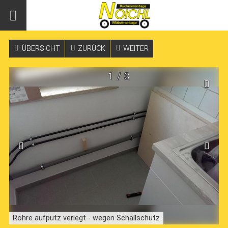
ÜBERSICHT
ZURÜCK
WEITER
1
/
3
Rohre aufputz verlegt - wegen Schallschutz
A
H