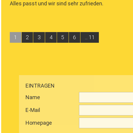
Alles passt und wir sind sehr zufrieden.
1
2
3
4
5
6
... 11
EINTRAGEN
Name
E-Mail
Homepage