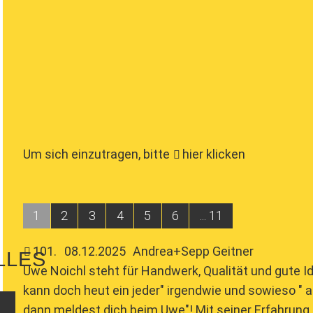
Um sich einzutragen, bitte
hier klicken
1
2
3
4
5
6
... 11
101
.
08.12.2025
Andrea+Sepp Geitner
LLES
Uwe Noichl steht für Handwerk, Qualität und gute I
kann doch heut ein jeder" irgendwie und sowieso " a
dann meldest dich beim Uwe"! Mit seiner Erfahrung k