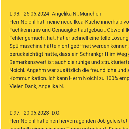
98
.
25.06.2024
Angelika N., München
Herr Noichl hat meine neue Ikea-Küche innerhalb v
Fachkenntnis und Genauigkeit aufgebaut. Obwohl Ik
Fehler gemacht hat, hat er schnell eine tolle Lösung
Spülmaschine hätte nicht geöffnet werden können, w
berücksichtigt hatte, dass ein Schrankgriff im We
Bemerkenswert ist auch die ruhige und strukturiert
Noichl. Angehm war zusätzlich die freundliche und
Kommunikation. Ich kann Herrn Noichl zu 100% em
Vielen Dank, Angelika N.
97
.
20.06.2023
D.G.
Herr Noichl hat einen hervorragenden Job geleiste
innerhalb eines einzigen Tages aufgebaut. Seine h