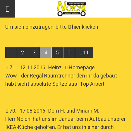
Um sich einzutragen, bitte
hier klicken
1
2
3
4
5
6
... 11
71
.
12.11.2016
Heinz
Homepage
Wow - der Regal Raumtrenner den ihr da gebaut
habt sieht absolute Spitze aus! Top Arbeit
70
.
17.08.2016
Dom H. und Miriam M.
Herr Noichl hat uns im Januar beim Aufbau unserer
IKEA-Küche geholfen. Er hat uns in einer durch